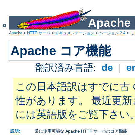
Apach
Apache
>
HTTP サーバ
>
ドキュメンテーション
>
バージョン 2.4
>
モ
Apache コア機能
翻訳済み言語:
de
|
e
この日本語訳はすでに古
性があります。 最近更
には英語版をご覧下さい
説明:
常に使用可能な Apache HTTP サーバのコア機能