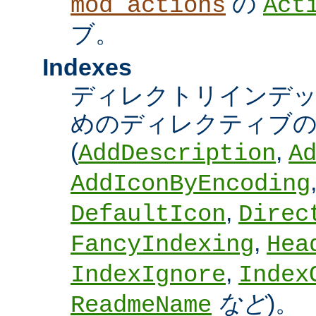
の
mod_actions
Act
ブ。
Indexes
ディレクトリインデ
めのディレクティブの
(
,
AddDescription
A
AddIconByEncoding
,
DefaultIcon
Direc
,
FancyIndexing
Hea
,
IndexIgnore
Index
など
)。
ReadmeName