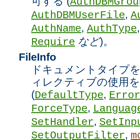
可する (
AuthDBMGrou
,
AuthDBMUserFile
A
,
AuthName
AuthType
など
)。
Require
FileInfo
ドキュメントタイプ
ィレクティブの使用を
(
,
DefaultType
Erro
,
ForceType
Languag
,
SetHandler
SetInp
,
SetOutputFilter
m