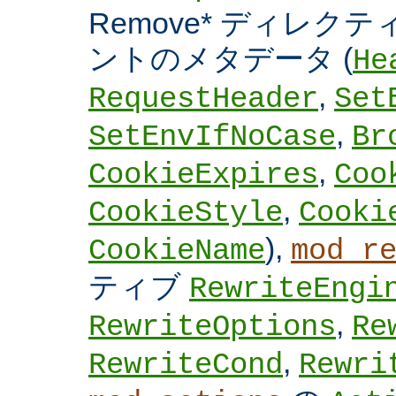
Remove* ディレクテ
ントのメタデータ (
He
,
RequestHeader
Set
,
SetEnvIfNoCase
Br
,
CookieExpires
Coo
,
CookieStyle
Cooki
),
CookieName
mod_r
ティブ
RewriteEngi
,
RewriteOptions
Re
,
RewriteCond
Rewri