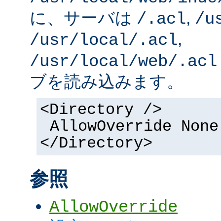
に、サーバは
,
/.acl
/u
,
/usr/local/.acl
/usr/local/web/.acl
ブを読み込みます。
<Directory />
AllowOverride None
</Directory>
参照
AllowOverride