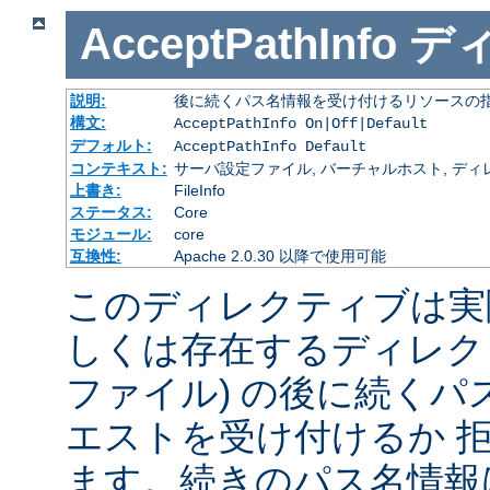
AcceptPathInfo
デ
説明:
後に続くパス名情報を受け付けるリソースの
構文:
AcceptPathInfo On|Off|Default
デフォルト:
AcceptPathInfo Default
コンテキスト:
サーバ設定ファイル, バーチャルホスト, ディレクトリ
上書き:
FileInfo
ステータス:
Core
モジュール:
core
互換性:
Apache 2.0.30 以降で使用可能
このディレクティブは実
しくは存在するディレク
ファイル) の後に続く
エストを受け付けるか 
ます。続きのパス名情報