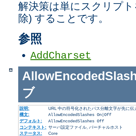
解決策は単にスクリプトを
除) することです。
参照
AddCharset
AllowEncodedSlas
ブ
説明:
URL 中の符号化されたパス分離文字が先に
構文:
AllowEncodedSlashes On|Off
デフォルト:
AllowEncodedSlashes Off
コンテキスト:
サーバ設定ファイル, バーチャルホスト
ステータス:
Core