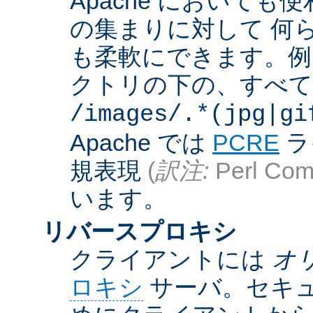
Apache において
の集まりに対して 何
も柔軟にできます。例えば
クトリの下の、すべての .g
/images/.*(jpg|gi
Apache では
PCRE
ラ
規表現
(
訳注:
Perl Comp
います。
リバースプロキシ
クライアントには
オ
ロキシ
サーバ。セキュ