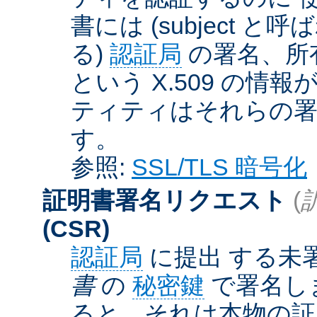
書には (subject と呼
る)
認証局
の署名、所
という X.509 の
ティティはそれらの署
す。
参照:
SSL/TLS 暗号化
証明書署名リクエスト
(
(CSR)
認証局
に提出 する未
書
の
秘密鍵
で署名しま
ると、それは本物の証