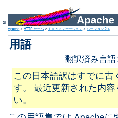
Apach
Apache
>
HTTP サーバ
>
ドキュメンテーション
>
バージョン 2.4
用語
翻訳済み言語
この日本語訳はすでに古
す。 最近更新された内
い。
この用語集では Apach