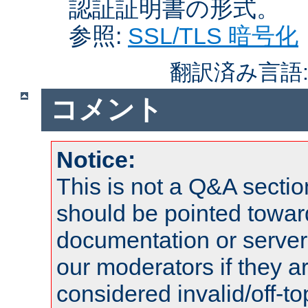
認証証明書の形式。
参照:
SSL/TLS 暗号化
翻訳済み言語
コメント
Notice:
This is not a Q&A sect
should be pointed towar
documentation or serve
our moderators if they a
considered invalid/off-t