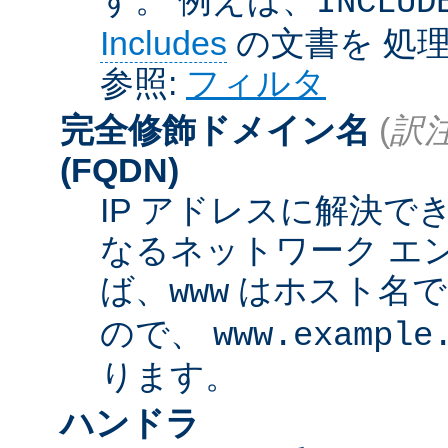
INCLUD
Includes
の文書を 処
参照:
フィルタ
完全修飾ドメイン名
(
訳注
(FQDN)
IP アドレスに解決
なるネットワーク エ
ば、
はホスト名
www
ので、
www.example
ります。
ハンドラ