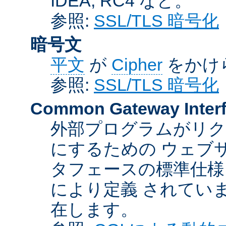
IDEA, RC4 など。
参照:
SSL/TLS 暗号化
暗号文
平文
が
Cipher
をかけ
参照:
SSL/TLS 暗号化
Common Gateway Inter
外部プログラムがリ
にするための ウェブ
タフェースの標準仕様
により定義 されてい
在します。