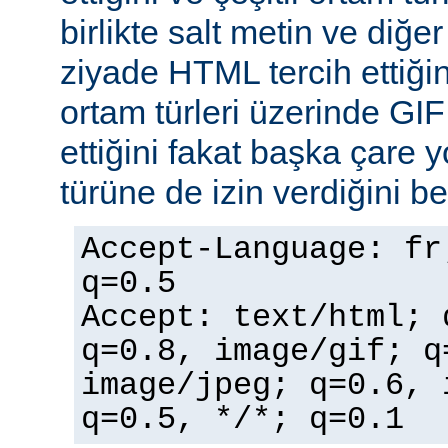
birlikte salt metin ve diğe
ziyade HTML tercih ettiğin
ortam türleri üzerinde GI
ettiğini fakat başka çare 
türüne de izin verdiğini bel
Accept-Language: fr
q=0.5
Accept: text/html; 
q=0.8, image/gif; q
image/jpeg; q=0.6, 
q=0.5, */*; q=0.1