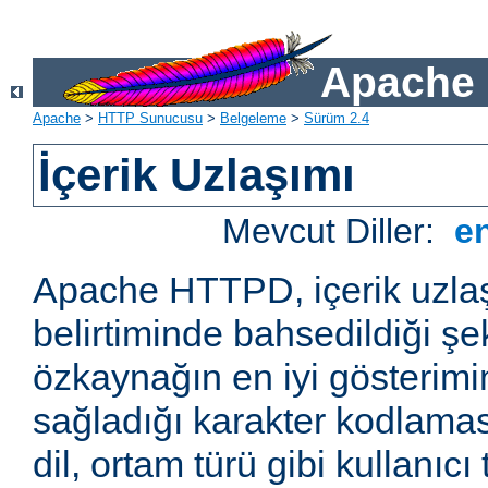
Apache 
Apache
>
HTTP Sunucusu
>
Belgeleme
>
Sürüm 2.4
İçerik Uzlaşımı
Mevcut Diller:
e
Apache HTTPD, içerik uzla
belirtiminde bahsedildiği şek
özkaynağın en iyi gösterimin
sağladığı karakter kodlamas
dil, ortam türü gibi kullanıcı