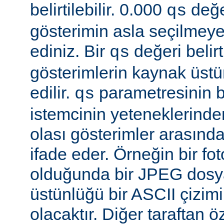
belirtilebilir. 0.000
değe
qs
gösterimin asla seçilmeye
ediniz. Bir
değeri belir
qs
gösterimlerin kaynak üst
edilir.
parametresinin be
qs
istemcinin yeteneklerinde
olası gösterimler arasında
ifade eder. Örneğin bir f
olduğunda bir JPEG dosy
üstünlüğü bir ASCII çizi
olacaktır. Diğer taraftan 