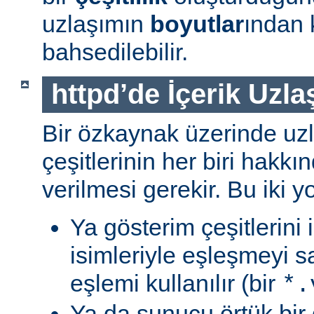
uzlaşımın
boyutlar
ından 
bahsedilebilir.
httpd’de İçerik Uzla
Bir özkaynak üzerinde uzl
çeşitlerinin her biri hakk
verilmesi gerekir. Bu iki yo
Ya gösterim çeşitlerini
isimleriyle eşleşmeyi s
eşlemi kullanılır (bir
*.
Ya da sunucu örtük bir 