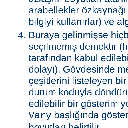
arabellekler özkaynağ
bilgiyi kullanırlar) ve al
Buraya gelinmişse hiçb
seçilmemiş demektir (hi
tarafından kabul edile
dolayı). Gövdesinde m
çeşitlerini listeleyen 
durum koduyla döndürül
edilebilir bir gösterim 
başlığında gösteri
Vary
boyutları belirtilir.