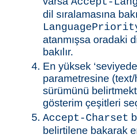
varsa
Accept-Lan
dil sıralamasına bakıl
LanguagePriorit
atanmışsa oradaki d
bakılır.
En yüksek ‘seviyede
parametresine (text/
sürümünü belirtmekte
gösterim çeşitleri seçi
b
Accept-Charset
belirtilene bakarak 