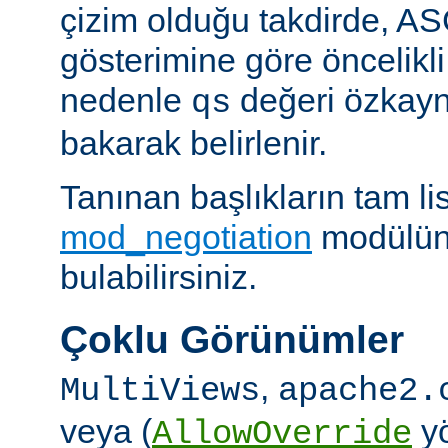
çizim olduğu takdirde, AS
gösterimine göre öncelikli
nedenle
değeri özkay
qs
bakarak belirlenir.
Tanınan başlıkların tam lis
mod_negotiation
modülün
bulabilirsiniz.
Çoklu Görünümler
,
MultiViews
apache2.
veya (
yö
AllowOverride