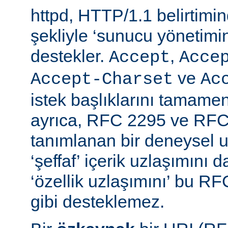
httpd, HTTP/1.1 belirtimi
şekliyle ‘sunucu yönetimin
destekler.
,
Accept
Acce
ve
Accept-Charset
Ac
istek başlıklarını tamamen
ayrıca, RFC 2295 ve RFC
tanımlanan bir deneysel u
‘şeffaf’ içerik uzlaşımını 
‘özellik uzlaşımını’ bu RF
gibi desteklemez.