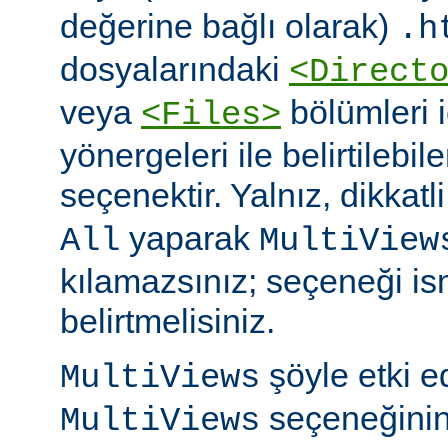
değerine bağlı olarak)
.h
dosyalarındaki
<Direct
veya
bölümleri 
<Files>
yönergeleri ile belirtilebil
seçenektir. Yalnız, dikkatl
yaparak
All
MultiView
kılamazsınız; seçeneği is
belirtmelisiniz.
şöyle etki 
MultiViews
seçeneğinin
MultiViews