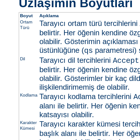
Uzlaşımın Boyutları
Boyut
Açıklama
Tarayıcı ortam türü tercihlerini
Ortam
Türü
belirtir. Her öğenin kendine öz
olabilir. Gösterimin açıklaması
üstünlüğüne (
parametresi) s
qs
Tarayıcı dil tercihlerini
Dil
Accept
belirtir. Her öğenin kendine öz
olabilir. Gösterimler bir kaç dild
ilişkilendirimemiş de olabilir.
Tarayıcı kodlama tercihlerini
Kodlama
A
alanı ile belirtir. Her öğenin k
katsayısı olabilir.
Tarayıcı karakter kümesi tercih
Karakter
Kümesi
başlık alanı ile belirtir. Her ö