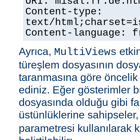
URI: misal.fr.de.ht
Content-type:
text/html;charset=i
Content-language: f
Ayrıca,
etkin
MultiViews
türeşlem dosyasının dosya
taranmasına göre öncelik 
ediniz. Eğer gösterimler 
dosyasında olduğu gibi fa
üstünlüklerine sahipseler
parametresi kullanılarak 