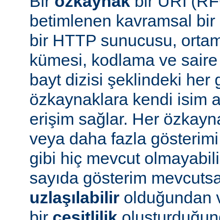
Bir
özkaynak
bir URI (RF
betimlenen kavramsal bir 
bir HTTP sunucusu, ortam 
kümesi, kodlama ve saire 
bayt dizisi şeklindeki her 
özkaynaklara kendi isim a
erişim sağlar. Her özkayn
veya daha fazla gösterimi
gibi hiç mevcut olmayabil
sayıda gösterim mevcuts
uzlaşılabilir
olduğundan v
bir
çeşitlilik
oluşturduğun