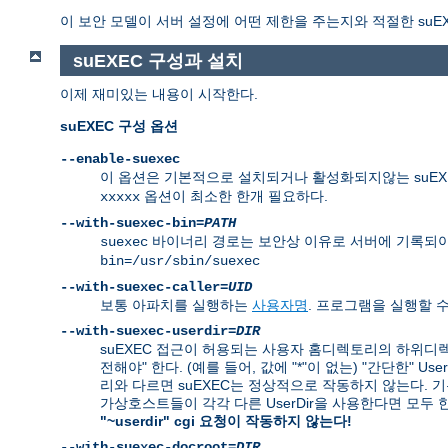
이 보안 모델이 서버 설정에 어떤 제한을 주는지와 적절한 suE
suEXEC 구성과 설치
이제 재미있는 내용이 시작한다.
suEXEC 구성 옵션
--enable-suexec
이 옵션은 기본적으로 설치되거나 활성화되지않는 suEXE
옵션이 최소한 한개 필요하다.
xxxxx
--with-suexec-bin=
PATH
바이너리 경로는 보안상 이유로 서버에 기록되야
suexec
bin=/usr/sbin/suexec
--with-suexec-caller=
UID
보통 아파치를 실행하는
사용자명
. 프로그램을 실행할 
--with-suexec-userdir=
DIR
suEXEC 접근이 허용되는 사용자 홈디렉토리의 하위디렉
전해야" 한다. (예를 들어, 값에 "*"이 없는) "간단한" 
리와 다르면 suEXEC는 정상적으로 작동하지 않는다. 기본값은
가상호스트들이 각각 다른 UserDir을 사용한다면 모두
"~userdir" cgi 요청이 작동하지 않는다!
--with-suexec-docroot=
DIR