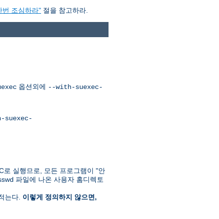
한번 조심하라"
절을 참고하라.
옵션외에
uexec
--with-suexec-
h-suexec-
C로 실행므로, 모든 프로그램이 "안
passwd 파일에 나온 사용자 홈디렉토
 적는다.
이렇게 정의하지 않으면,