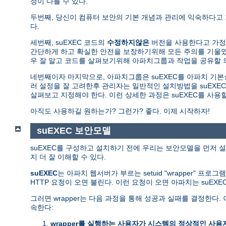
정이 다를 수 있다.
두번째, 당신이 컴퓨터 보안의 기본 개념과 관리에 익숙하다고
다.
세번째, suEXEC 코드의
수정하지않은
버전을 사용한다고 가정한
간단하게 하고 확실한 안전을 보장하기위해 모든 주의를 기울였다
우 잘 알고 코드를 살펴보기위해 아파치그룹과 작업을 공유할 
네번째이자 마지막으로, 아파치그룹은 suEXEC를 아파치 기
러 설정을 잘 고려한후 관리자는 일반적인 설치방법을 suEXEC
살펴보고 지정해야 한다. 이런 상세한 과정은 suEXEC를 사
아직도 사용하길 원하는가? 그런가? 좋다. 이제 시작하자!
suEXEC 보안모델
suEXEC를 구성하고 설치하기 전에 우리는 보안모델을 먼저 설
지 더 잘 이해할 수 있다.
suEXEC
는 아파치 웹서버가 부르는 setuid "wrapper" 프로
HTTP 요청이 오면 불린다. 이런 요청이 오면 아파치는 suEX
그러면 wrapper는 다음 과정을 통해 성공과 실패를 결정한
속한다:
wrapper를 실행하는 사용자가 시스템의 정상적인 사용