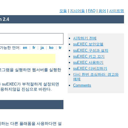
모듈
|
지시어들
|
FAQ
|
용어
|
사이트맵
 2.4
시작하기 전에
suEXEC 보안모델
가능한 언어:
en
|
fr
|
ja
|
ko
|
tr
suEXEC 구성과 설치
suEXEC 키고 끄기
suEXEC 사용하기
suEXEC 디버깅하기
 프로그램을 실행하면 웹서버를 실행한
다시 한번 조심하라: 경고와
예제
 suEXEC가 부적절하게 설정되면
Comments
사용하지않길 진심으로 바란다.
지원하는 다른 플래폼을 사용하다면 설