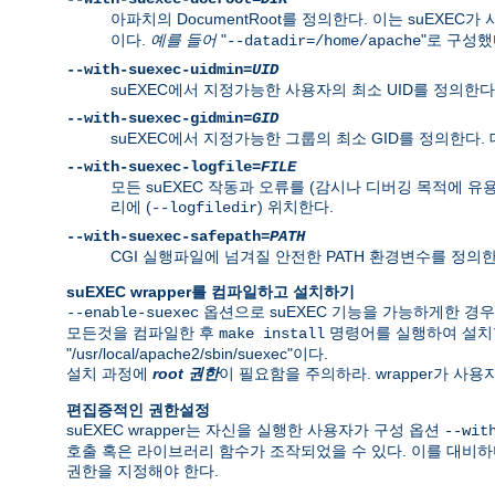
아파치의 DocumentRoot를 정의한다. 이는 suEXEC가
이다.
예를 들어
"
"로 구성했다
--datadir=/home/apache
--with-suexec-uidmin=
UID
suEXEC에서 지정가능한 사용자의 최소 UID를 정의한다.
--with-suexec-gidmin=
GID
suEXEC에서 지정가능한 그룹의 최소 GID를 정의한다.
--with-suexec-logfile=
FILE
모든 suEXEC 작동과 오류를 (감시나 디버깅 목적에 유
리에 (
) 위치한다.
--logfiledir
--with-suexec-safepath=
PATH
CGI 실행파일에 넘겨질 안전한 PATH 환경변수를 정의한다. 기본값은 
suEXEC wrapper를 컴파일하고 설치하기
옵션으로 suEXEC 기능을 가능하게한 경
--enable-suexec
모든것을 컴파일한 후
명령어를 실행하여 설치
make install
"/usr/local/apache2/sbin/suexec"이다.
설치 과정에
root 권한
이 필요함을 주의하라. wrapper가 사
편집증적인 권한설정
suEXEC wrapper는 자신을 실행한 사용자가 구성 옵션
--wit
호출 혹은 라이브러리 함수가 조작되었을 수 있다. 이를 대비하
권한을 지정해야 한다.