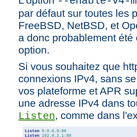
L'option
--enable-v4-m
par défaut sur toutes les 
FreeBSD, NetBSD, et Ope
a donc probablement été c
option.
Si vous souhaitez que ht
connexions IPv4, sans se
vos plateforme et APR sup
une adresse IPv4 dans tou
, comme dans l'ex
Listen
Listen
0.0
.
0.0
:
80
Listen
192.0
.
2.1
:
80