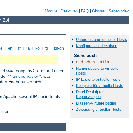
Module
|
Direktiven
|
FAQ
|
Glossar
|
Seitenindex
 2.4
Unterstützung virtueller Hosts
Konfigurationsdirektiven
de
|
en
|
fr
|
ja
|
ko
|
tr
|
zh-cn
Siehe auch
mod_vhost_alias
Namensbasierte virtuelle
nd
) auf einer
www.company2.com
Hosts
der "
Namens-basiert
", was
IP-basierte virtuelle Hosts
 den Endbenutzer nicht
Beispiele für virtuelle Hosts
Datei-Deskriptor-
der Apache sowohl IP-basierte als
Begrenzungen
Massen-Virtual-Hosting
Zuweisung virtueller Hosts
eiben.