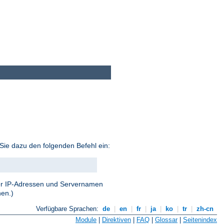
Sie dazu den folgenden Befehl ein:
 der IP-Adressen und Servernamen
nen.)
Verfügbare Sprachen:
de
|
en
|
fr
|
ja
|
ko
|
tr
|
zh-cn
Module
|
Direktiven
|
FAQ
|
Glossar
|
Seitenindex