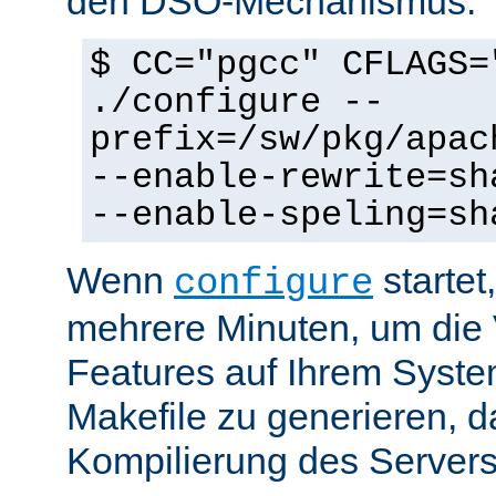
den DSO-Mechanismus:
$ CC="pgcc" CFLAGS=
./configure --
prefix=/sw/pkg/apac
--enable-rewrite=sh
--enable-speling=sh
Wenn
startet
configure
mehrere Minuten, um die 
Features auf Ihrem Syste
Makefile zu generieren, d
Kompilierung des Servers