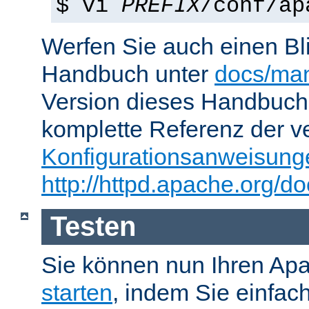
$ vi
PREFIX
/conf/ap
Werfen Sie auch einen Bl
Handbuch unter
docs/man
Version dieses Handbuch
komplette Referenz der v
Konfigurationsanweisung
http://httpd.apache.org/do
Testen
Sie können nun Ihren Ap
starten
, indem Sie einfac