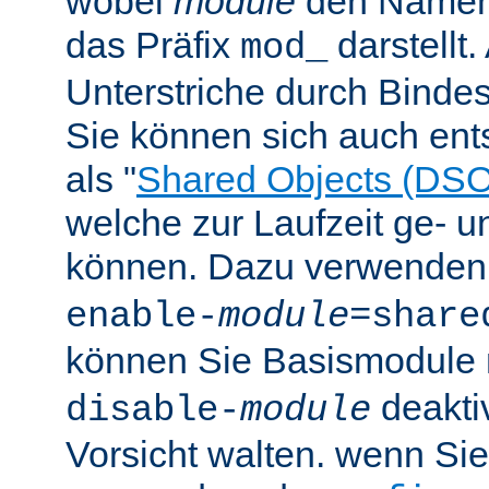
wobei
module
den Namen
das Präfix
darstellt
mod_
Unterstriche durch Bindes
Sie können sich auch en
als "
Shared Objects (DSO
welche zur Laufzeit ge- 
können. Dazu verwenden 
enable-
module
=share
können Sie Basismodule 
deakti
disable-
module
Vorsicht walten. wenn Si