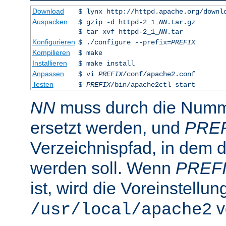
Download
$ lynx http://httpd.apache.org/downl
Auspacken
$ gzip -d httpd-2_1_
NN
.tar.gz
$ tar xvf httpd-2_1_
NN
.tar
Konfigurieren
$ ./configure --prefix=
PREFIX
Kompilieren
$ make
Installieren
$ make install
Anpassen
$ vi
PREFIX
/conf/apache2.conf
Testen
$
PREFIX
/bin/apache2ctl start
NN
muss durch die Numme
ersetzt werden, und
PRE
Verzeichnispfad, in dem de
werden soll. Wenn
PREF
ist, wird die Voreinstellun
v
/usr/local/apache2